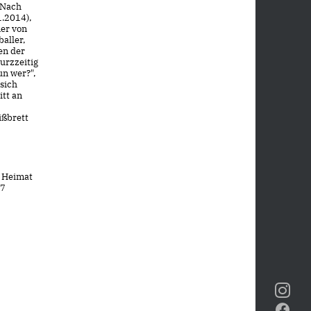
. Nach
1.2014),
ner von
aller,
en der
urzzeitig
un wer?",
sich
itt an
ißbrett
r Heimat
87