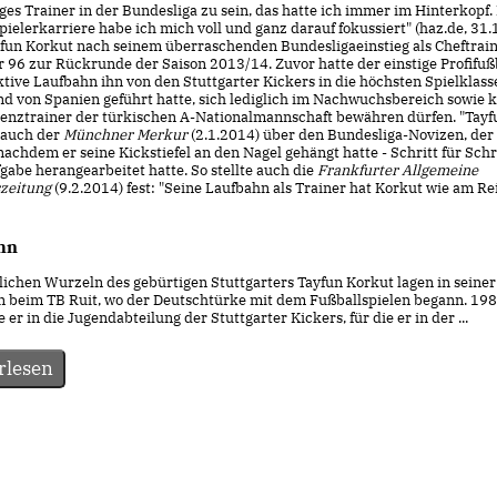
ges Trainer in der Bundesliga zu sein, das hatte ich immer im Hinterkopf
ielerkarriere habe ich mich voll und ganz darauf fokussiert" (haz.de, 31.
yfun Korkut nach seinem überraschenden Bundesligaeinstieg als Cheftrai
 96 zur Rückrunde der Saison 2013/14. Zuvor hatte der einstige Profifußb
tive Laufbahn ihn von den Stuttgarter Kickers in die höchsten Spielklass
nd von Spanien geführt hatte, sich lediglich im Nachwuchsbereich sowie k
stenztrainer der türkischen A-Nationalmannschaft bewähren dürfen. "Tayf
o auch der
Münchner Merkur
(2.1.2014) über den Bundesliga-Novizen, der 
nachdem er seine Kickstiefel an den Nagel gehängt hatte - Schritt für Schr
gabe herangearbeitet hatte. So stellte auch die
Frankfurter Allgemeine
zeitung
(9.2.2014) fest: "Seine Laufbahn als Trainer hat Korkut wie am Re
hn
tlichen Wurzeln des gebürtigen Stuttgarters Tayfun Korkut lagen in seine
rn beim TB Ruit, wo der Deutschtürke mit dem Fußballspielen begann. 19
 er in die Jugendabteilung der Stuttgarter Kickers, für die er in der ...
rlesen