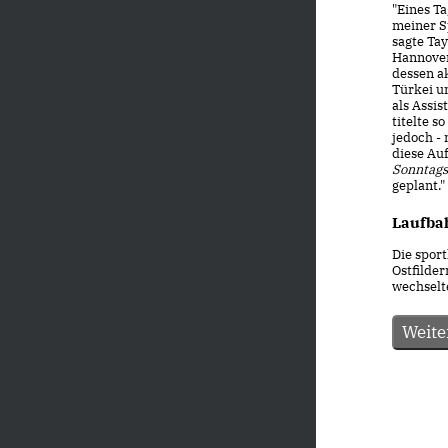
"Eines Ta
meiner Sp
sagte Ta
Hannover
dessen ak
Türkei u
als Assi
titelte s
jedoch - 
diese Auf
Sonntags
geplant."
Laufba
Die spor
Ostfilde
wechselte
Weite