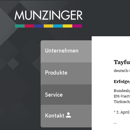
Unternehmen
Tayfu
deutsch-
Produkte
Erfolge
Bundesli
Service
EM-Vierte
Türkische
* 2. Apri
Kontakt
, ,