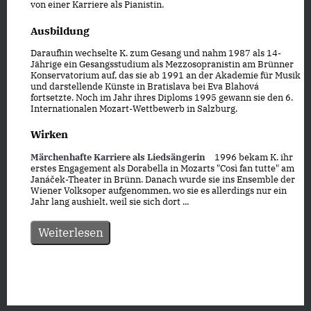
von einer Karriere als Pianistin.
Ausbildung
Daraufhin wechselte K. zum Gesang und nahm 1987 als 14-
Jährige ein Gesangsstudium als Mezzosopranistin am Brünner
Konservatorium auf, das sie ab 1991 an der Akademie für Musik
und darstellende Künste in Bratislava bei Eva Blahová
fortsetzte. Noch im Jahr ihres Diploms 1995 gewann sie den 6.
Internationalen Mozart-Wettbewerb in Salzburg.
Wirken
Märchenhafte Karriere als Liedsängerin
1996 bekam K. ihr
erstes Engagement als Dorabella in Mozarts "Così fan tutte" am
Janáček-Theater in Brünn. Danach wurde sie ins Ensemble der
Wiener Volksoper aufgenommen, wo sie es allerdings nur ein
Jahr lang aushielt, weil sie sich dort ...
Weiterlesen
Datenschutz
|
Impressum