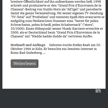
breitere Öffentlichkeit auf ihn aufmerksam werden ließ. 1998
schrieb und produzierte er den "Grand Prix d'Eurovision de la
Chanson"-Beitrag von Guildo Horn als "Alf Igel" und parodierte
damit die ganze Veranstaltung. Mit seiner eigenen TV-Sendung
"TV-Total" auf "ProSieben" und weiteren Spaß-Hits avancierte er
endgültig zum Medienclown Nummer eins, "bereit für jeden
Schwachsinn, jeden Scheiß, jeden Schabernack" ("stern",
20/2000). Einen Höhepunkt seiner Musik-Karriere erreichte er
2000, als er Deutschland beim "Grand Prix d'Eurovision de la
Chanson" mit "Wadde hadde dudde da" vertreten durfte.
Herkunft und Anfänge
Geboren wurde Stefan Raab am 20.
Oktober 1966 in Köln. Er besuchte ein Jesuiten-Internat in
Bonn-Bad Godesberg, ...
Weiterlesen
Datenschutz
|
Impressum