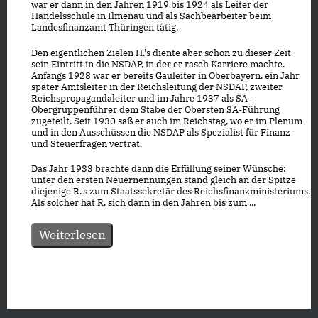
war er dann in den Jahren 1919 bis 1924 als Leiter der
Handelsschule in Ilmenau und als Sachbearbeiter beim
Landesfinanzamt Thüringen tätig.
Den eigentlichen Zielen H.'s diente aber schon zu dieser Zeit
sein Eintritt in die NSDAP, in der er rasch Karriere machte.
Anfangs 1928 war er bereits Gauleiter in Oberbayern, ein Jahr
später Amtsleiter in der Reichsleitung der NSDAP, zweiter
Reichspropagandaleiter und im Jahre 1937 als SA-
Obergruppenführer dem Stabe der Obersten SA-Führung
zugeteilt. Seit 1930 saß er auch im Reichstag, wo er im Plenum
und in den Ausschüssen die NSDAP als Spezialist für Finanz-
und Steuerfragen vertrat.
Das Jahr 1933 brachte dann die Erfüllung seiner Wünsche:
unter den ersten Neuernennungen stand gleich an der Spitze
diejenige R.'s zum Staatssekretär des Reichsfinanzministeriums.
Als solcher hat R. sich dann in den Jahren bis zum ...
Weiterlesen
Datenschutz
|
Impressum