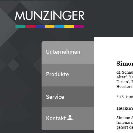
Unternehmen
Simon
dt. Schau
Produkte
Alter", "
Ferien", 
Heesters
Service
* 15. Ju
Herkun
Kontakt
Simone
R
Innenarc
gehört d