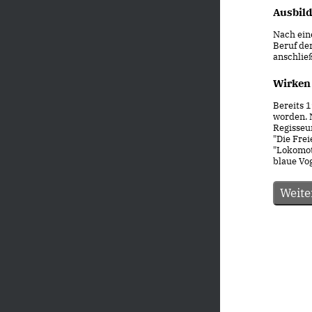
Ausbil
Nach eine
Beruf de
anschlie
Wirken
Bereits 
worden. 
Regisseu
"Die Frei
"Lokomot
blaue Vog
Weite