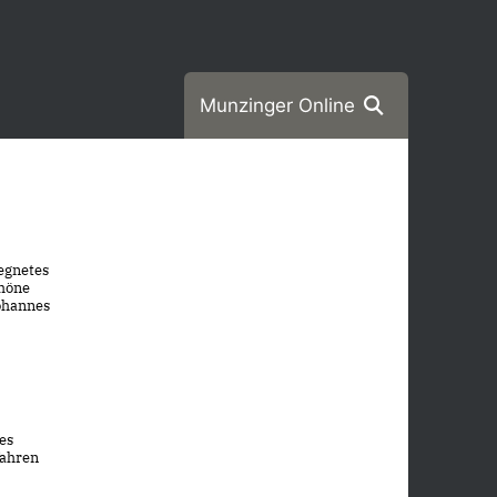
Munzinger Online
segnetes
chöne
Johannes
es
fahren