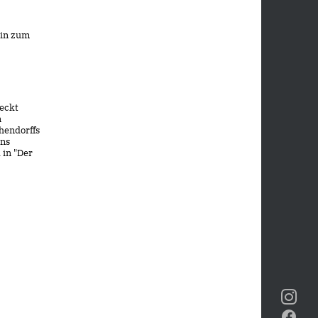
rin zum
deckt
n
hendorffs
ins
 in "Der