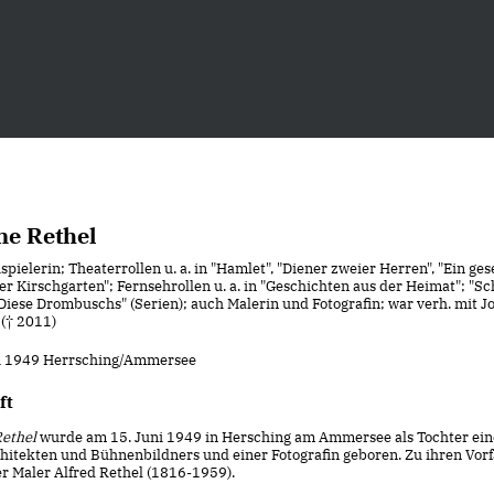
e Rethel
spielerin; Theaterrollen u. a. in "Hamlet", "Diener zweier Herren", "Ein ge
Der Kirschgarten"; Fernsehrollen u. a. in "Geschichten aus der Heimat"; "S
"Diese Drombuschs" (Serien); auch Malerin und Fotografin; war verh. mit 
 († 2011)
ni 1949 Herrsching/Ammersee
ft
ethel
wurde am 15. Juni 1949 in Hersching am Ammersee als Tochter ein
hitekten und Bühnenbildners und einer Fotografin geboren. Zu ihren Vor
er Maler Alfred Rethel (1816-1959).