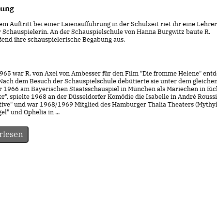
dung
m Auftritt bei einer Laienaufführung in der Schulzeit riet ihr eine Lehre
r Schauspielerin. An der Schauspielschule von Hanna Burgwitz baute R.
ßend ihre schauspielerische Begabung aus.
1965 war R. von Axel von Ambesser für den Film "Die fromme Helene" ent
Nach dem Besuch der Schauspielschule debütierte sie unter dem gleiche
r 1966 am Bayerischen Staatsschauspiel in München als Mariechen in Eic
er", spielte 1968 an der Düsseldorfer Komödie die Isabelle in André Rouss
ive" und war 1968/1969 Mitglied des Hamburger Thalia Theaters (Mythyl
el" und Ophelia in ...
rlesen