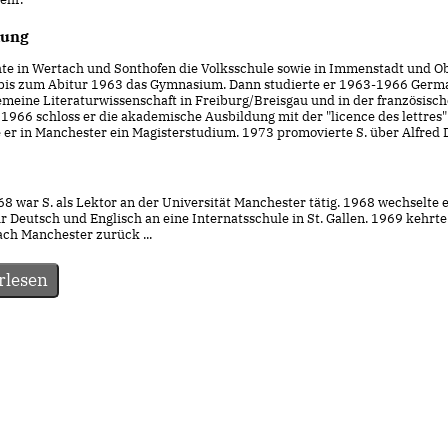
dung
hte in Wertach und Sonthofen die Volksschule sowie in Immenstadt und O
bis zum Abitur 1963 das Gymnasium. Dann studierte er 1963-1966 Germa
emeine Literaturwissenschaft in Freiburg/Breisgau und in der französisc
1966 schloss er die akademische Ausbildung mit der "licence des lettres"
 er in Manchester ein Magisterstudium. 1973 promovierte S. über Alfred 
 war S. als Lektor an der Universität Manchester tätig. 1968 wechselte e
r Deutsch und Englisch an eine Internatsschule in St. Gallen. 1969 kehrte 
ach Manchester zurück ...
rlesen