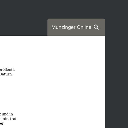
Munzinger Online
röffentl.
 Saturn.
t und in
mmte, trat
der