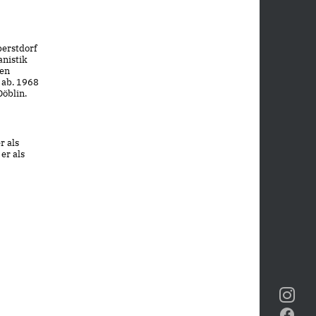
berstdorf
nistik
hen
 ab. 1968
Döblin.
r als
er als