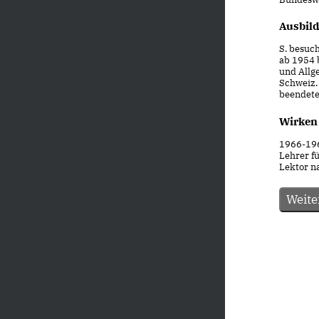
Ausbil
S. besuc
ab 1954 
und Allg
Schweiz. 
beendete
Wirken
1966-1968
Lehrer fü
Lektor n
Weite