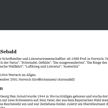
 Sebald
 Schriftsteller und Literaturwissenschaftler; ab 1988 Prof. in Norwich; Ve
ach der Natur", "Schwindel. Gefühle", "Die Ausgewanderten", "Die Ringe des
ische Wallfahrt", "Luftkrieg und Literatur", "Austerlitz"
i 1944 Wertach im Allgäu
zember 2001 Norwich (Großbritannien) (Autounfall)
ft
 Georg Max
Sebald
wurde 1944 in
Wertach
/Allgäu geboren und wuchs dor
n mit zwei Schwestern auf. Sein Vater, der aus dem Bayerischen Wald sta
ie Reichswehr ein und war Zeitlebens Soldat, zuletzt als Oberstleutnant 
ehr.