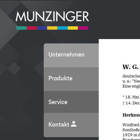
Unternehmen
W. G.
deutscher
Produkte
u. a.: "N
Eine engl
* 18. Ma
Service
† 14. De
Herkun
Kontakt
Winfried
Sonthofe
1929 in d
Bundesw