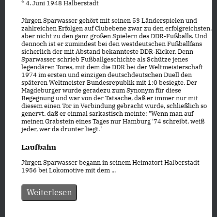
* 4. Juni 1948 Halberstadt
Jürgen Sparwasser gehört mit seinen 53 Länderspielen und
zahlreichen Erfolgen auf Clubebene zwar zu den erfolgreichsten,
aber nicht zu den ganz großen Spielern des DDR-Fußballs. Und
dennoch ist er zumindest bei den westdeutschen Fußballfans
sicherlich der mit Abstand bekannteste DDR-Kicker. Denn
Sparwasser schrieb Fußballgeschichte als Schütze jenes
legendären Tores, mit dem die DDR bei der Weltmeisterschaft
1974 im ersten und einzigen deutschdeutschen Duell den
späteren Weltmeister Bundesrepublik mit 1:0 besiegte. Der
Magdeburger wurde geradezu zum Synonym für diese
Begegnung und war von der Tatsache, daß er immer nur mit
diesem einen Tor in Verbindung gebracht wurde, schließlich so
genervt, daß er einmal sarkastisch meinte: "Wenn man auf
meinen Grabstein eines Tages nur Hamburg '74 schreibt, weiß
jeder, wer da drunter liegt."
Laufbahn
Jürgen Sparwasser begann in seinem Heimatort Halberstadt
1956 bei Lokomotive mit dem ...
Weiterlesen