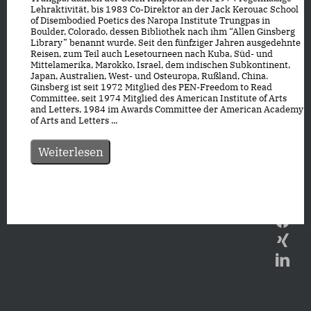
Lehraktivität, bis 1983 Co-Direktor an der Jack Kerouac School
of Disembodied Poetics des Naropa Institute Trungpas in
Boulder, Colorado, dessen Bibliothek nach ihm “Allen Ginsberg
Library” benannt wurde. Seit den fünfziger Jahren ausgedehnte
Reisen, zum Teil auch Lesetourneen nach Kuba, Süd- und
Mittelamerika, Marokko, Israel, dem indischen Subkontinent,
Japan, Australien, West- und Osteuropa, Rußland, China.
Ginsberg ist seit 1972 Mitglied des PEN-Freedom to Read
Committee, seit 1974 Mitglied des American Institute of Arts
and Letters, 1984 im Awards Committee der American Academy
of Arts and Letters ...
Weiterlesen
Datenschutz
|
Impressum