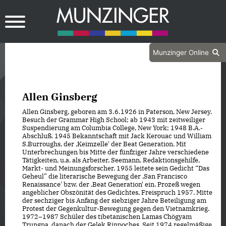
Munzinger Online
Allen Ginsberg
Allen Ginsberg, geboren am 3. 6. 1926 in Paterson, New Jersey.
Besuch der Grammar High School; ab 1943 mit zeitweiliger
Suspendierung am Columbia College, New York; 1948 B.A.-
Abschluß. 1945 Bekanntschaft mit Jack Kerouac und William
S.Burroughs, der ,Keimzelle' der Beat Generation. Mit
Unterbrechungen bis Mitte der fünfziger Jahre verschiedene
Tätigkeiten, u.a. als Arbeiter, Seemann, Redaktionsgehilfe,
Markt- und Meinungsforscher. 1955 leitete sein Gedicht “Das
Geheul” die literarische Bewegung der ,San Francisco
Renaissance' bzw. der ,Beat Generation' ein. Prozeß wegen
angeblicher Obszönität des Gedichtes, Freispruch 1957. Mitte
der sechziger bis Anfang der siebziger Jahre Beteiligung am
Protest der Gegenkultur-Bewegung gegen den Vietnamkrieg.
1972–1987 Schüler des tibetanischen Lamas Chögyam
Trungpa, danach der Gelek Rinpoches. Seit 1974 regelmäßige