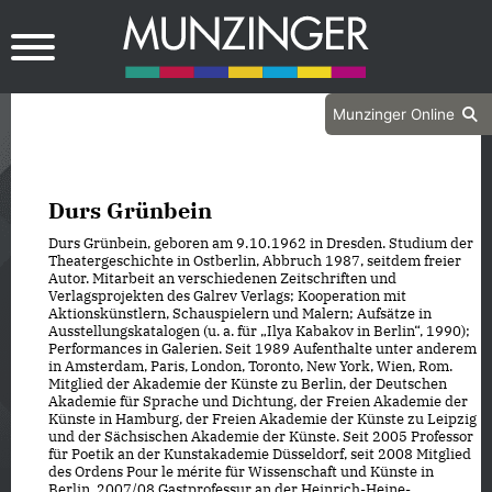
Munzinger Online
Durs Grünbein
Durs Grünbein, geboren am 9. 10. 1962 in Dresden. Studium der
Theatergeschichte in Ostberlin, Abbruch 1987, seitdem freier
Autor. Mitarbeit an verschiedenen Zeitschriften und
Verlagsprojekten des Galrev Verlags; Kooperation mit
Aktionskünstlern, Schauspielern und Malern; Aufsätze in
Ausstellungskatalogen (u. a. für „Ilya Kabakov in Berlin“, 1990);
Performances in Galerien. Seit 1989 Aufenthalte unter anderem
in Amsterdam, Paris, London, Toronto, New York, Wien, Rom.
Mitglied der Akademie der Künste zu Berlin, der Deutschen
Akademie für Sprache und Dichtung, der Freien Akademie der
Künste in Hamburg, der Freien Akademie der Künste zu Leipzig
und der Sächsischen Akademie der Künste. Seit 2005 Professor
für Poetik an der Kunstakademie Düsseldorf, seit 2008 Mitglied
des Ordens Pour le mérite für Wissenschaft und Künste in
Berlin. 2007/08 Gastprofessur an der Heinrich-Heine-