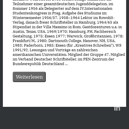
Teilnehmer einer gesamtdeutschen Jugenddelegation, im
Sommer 1956 als Delegierter auf dem IV.Internationalen
Studentenkongress in Prag. Aufgabe des Studiums im
Wintersemester 1956/57. 1958–1964 Lektor im Rowohlt-
Verlag, danach freier Schriftsteller in Hamburg. 1964/65 als
Stipendiat in der Villa Massimo in Rom. Gastdozenturen u.a. in
Austin, Texas, USA, 1969/1970; Hamburg, FH, Fachbereich
Gestaltung, 1975; Essen 1977; Warwick, Großbritannien, 1978;
Frankfurt/M., 1980; Dartmouth College, Hanover, NH, USA,
1983; Paderborn, 1985; Essen (für „Kreatives Schreiben“), WS
1991/92. Lesungen und Vorträge an zahlreichen
amerikanischen Universitäten. Mitglied der Gruppe 47, Mitglied
im Verband Deutscher Schriftsteller, im PEN-Zentrum der
Bundesrepublik Deutschland ...
Weiterlesen
Datenschutz
|
Impressum