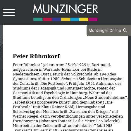
Munzinger Online
Peter Rühmkorf
Peter Rühmkorf, geboren am 25. 10. 1929 in Dortmund,
aufgewachsen in Warstade-Hemmoor bei Stade in
Niedersachsen. Dort Besuch der Volksschule, ab 1940 des
Gymnasiums, Abitur 1950. Schon zu Schulzeiten Herausgabe
der Zeitschrift „Die Pestbeule“. Frühjahr 1951 Aufnahme des
Studiums der Pädagogik und Kunstgeschichte, später der
Germanistik und Psychologie in Hamburg. Während des
Studiums beteiligt an den Gründungen „Neue Studentenbühne“,
„arbeitskreis progressive kunst“ und dem Kabarett „Die
Pestbeule“ (mit Klaus Rainer Röhl). Herausgabe und
Selbstverlag der Monatsschrift „Zwischen den Kriegen“ mit
Werner Riegel, darin Veröffentlichungen unter verschiedenen
Pseudonymen (Johannes Fontara, Leslie Meier, Leo Doletzki).
Mitarbeit an der Zeitschrift „Studentenkurier“ (ab 1958
„konkret“). Im Herbst 1955 sechswöchige Chinareise als