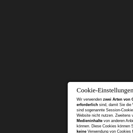
Cookie-Einstellunge
Wir verwenden
zwei Arten von 
erforderlich
sind, damit Sie die
sind sogenannte Session-Cookie
Website nicht nutzen. Zweitens
Medieninhalte
von anderen Anbie
können. Diese Cookies können Si
keine
Verwendung von Cookies f